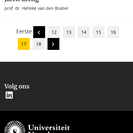
prof. dr. Helleke van den Braber
Eerste
12
13
14
15
16
17
18
Volg ons