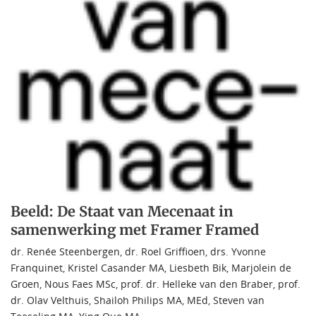
Beeld: De Staat van Mecenaat in
samenwerking met Framer Framed
dr. Renée Steenbergen
,
dr. Roel Griffioen
,
drs. Yvonne
Franquinet
,
Kristel Casander MA
,
Liesbeth Bik
,
Marjolein de
Groen
,
Nous Faes MSc
,
prof. dr. Helleke van den Braber
,
prof.
dr. Olav Velthuis
,
Shailoh Philips MA, MEd
,
Steven van