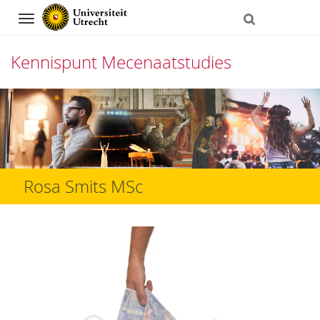
Navigation
Kennispunt Mecenaatstudies
Direct
naar
het
inhoud
Rosa Smits MSc