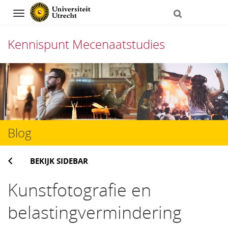
Navigation
Kennispunt Mecenaatstudies
Direct
naar
het
inhoud
Blog
BEKIJK SIDEBAR
Kunstfotografie en
belastingvermindering