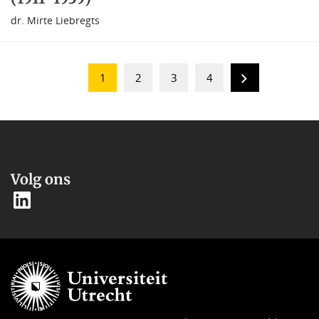
dr. Mirte Liebregts
1
2
3
4
Volg ons